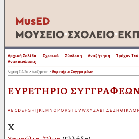
Αρχική Σελίδα
Σχετικά
Σύνδεση
Αναζήτηση
Τρέχον Τεύ
Ανακοινώσεις
Αρχική Σελίδα
>
Αναζήτηση
>
Ευρετήριο Συγγραφέων
ΕΥΡΕΤΉΡΙΟ ΣΥΓΓΡΑΦΈΩ
A
B
C
D
E
F
G
H
I
J
K
L
M
N
O
P
Q
R
S
T
U
V
W
X
Y
Z
Α
Β
Γ
Δ
Ε
Ζ
Η
Θ
Ι
Κ
Λ
Μ
Χ