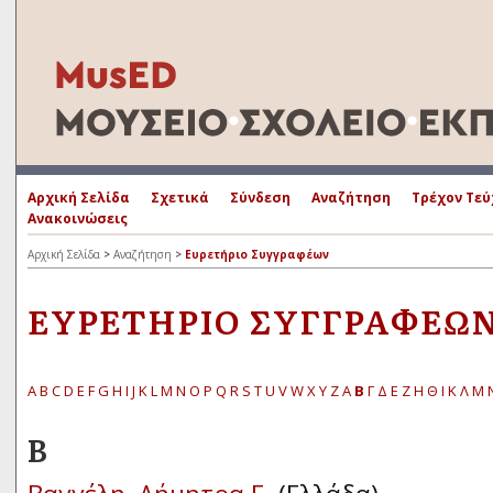
Αρχική Σελίδα
Σχετικά
Σύνδεση
Αναζήτηση
Τρέχον Τεύ
Ανακοινώσεις
Αρχική Σελίδα
>
Αναζήτηση
>
Ευρετήριο Συγγραφέων
ΕΥΡΕΤΉΡΙΟ ΣΥΓΓΡΑΦΈΩ
A
B
C
D
E
F
G
H
I
J
K
L
M
N
O
P
Q
R
S
T
U
V
W
X
Y
Z
Α
Β
Γ
Δ
Ε
Ζ
Η
Θ
Ι
Κ
Λ
Μ
Β