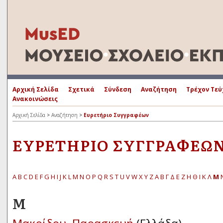
Αρχική Σελίδα
Σχετικά
Σύνδεση
Αναζήτηση
Τρέχον Τεύ
Ανακοινώσεις
Αρχική Σελίδα
>
Αναζήτηση
>
Ευρετήριο Συγγραφέων
ΕΥΡΕΤΉΡΙΟ ΣΥΓΓΡΑΦΈΩ
A
B
C
D
E
F
G
H
I
J
K
L
M
N
O
P
Q
R
S
T
U
V
W
X
Y
Z
Α
Β
Γ
Δ
Ε
Ζ
Η
Θ
Ι
Κ
Λ
Μ
Μ