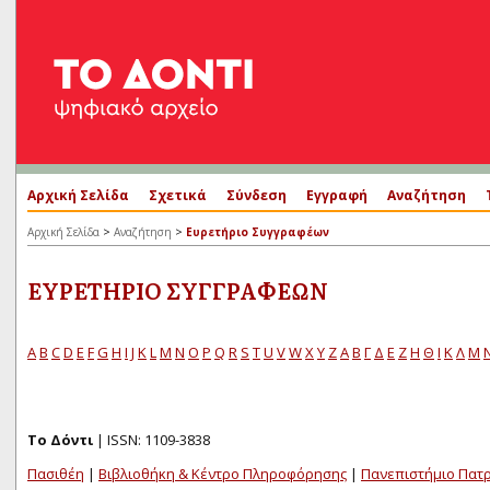
Αρχική Σελίδα
Σχετικά
Σύνδεση
Εγγραφή
Αναζήτηση
>
>
Αρχική Σελίδα
Αναζήτηση
Ευρετήριο Συγγραφέων
ΕΥΡΕΤΉΡΙΟ ΣΥΓΓΡΑΦΈΩΝ
A
B
C
D
E
F
G
H
I
J
K
L
M
N
O
P
Q
R
S
T
U
V
W
X
Y
Z
Α
Β
Γ
Δ
Ε
Ζ
Η
Θ
Ι
Κ
Λ
Μ
Το Δόντι
| ISSN: 1109-3838
Πασιθέη
|
Βιβλιοθήκη & Κέντρο Πληροφόρησης
|
Πανεπιστήμιο Πατ