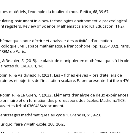
ues matériels, l'exemple du boulier chinois. Petit x, 68, 39-67.
alculating instrument in a new technologies environment: a praxeological
ent registers. Review of Science, Mathematics and ICT Education, 11(2),
athématiques pour décrire et analyser des activités d'animation
 du colloque EMF Espace mathématique francophone (pp. 1325-1332). Paris,
l’IREM de Paris.
., & Besnier, S. (2015). Le plaisir de manipuler en mathématiques à l'école
es notes du CREAD, 1, 1-6.
bin, R., & Valdivieso, F. (2021). Les « fiches élèves » lors d'ateliers de
intes et objectifs de l'institution scolaire. Paper presented at the « 47è
.
., Robin, R., & Le Guen, P. (2022). Éléments d'analyse de deux expériences
ole primaire et en formation des professeurs des écoles. MathemaTICE,
-ouvertes.fr/hal-03604364/document.
pprentissages mathématiques au cycle 1. Grand N, 61, 9-23.
our quoi faire ? Math-École, 200, 20-25.