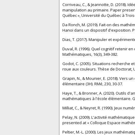
Corriveau, C., & Jeannotte, D. (2018). Ide
manipulation au primaire. Paper prese
Québec », Université du Québec à Trois
Da Ronch, M. (2019). Fait-on des mathém
Hanoï dans un dispositif d'exposition. Pet
Dias, T. (2017). Manipuler et expérimen
Duval, R. (1996). Quel cognitif retenir
Mathématiques, 16(3), 349-382.
Godot, C. (2005). Situations recherche e
roue aux couleurs. Thèse de Doctorat, U
Grapin, N., & Mounier, E. (2018). Vers 
élémentaire (3H). RMé, 230, 30-37.
Haye, T., & Bronner, A. (2020). Outils d'
mathématiques à l'école élémentaire. Gr
Milliat, C., & Neyret, R. (1990). Jeux num
Pelay, N. (2009). L'activité mathématiqu
presented at « Colloque Espace mathém
Peltier, M.-L. (2000). Les jeux mathémat