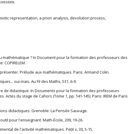
sessions.
otic representation, a priori analysis, devolution process,
jeu mathématique ? In Document pour la formation des professeurs des
nce: COPIRELEM.
 représenter. Prélude aux mathématiques. Paris: Armand Colin.
ques... oui mais. Au Fil des Maths, 531, 6-9.
saire de didactique. In Documents pour la formation des professeurs
. Actes du stage de Cahors (Tome 1, pp. 141-145). Paris: IREM de Paris
ations didactiques. Grenoble: La Pensée Sauvage.
 outil pour l'enseignant. Math-École, 209, 19-26.
imental de l'activité mathématiques. Petit x, 30, 5-15.