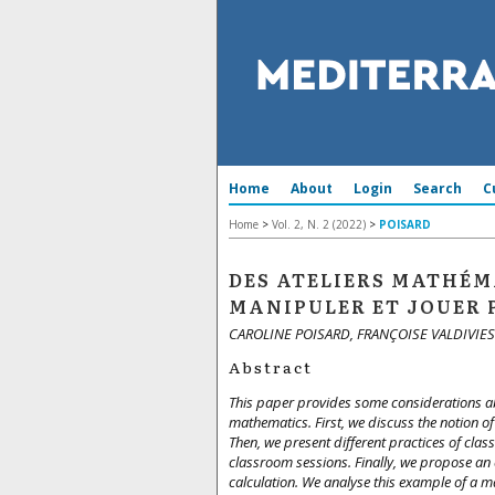
Home
About
Login
Search
C
Home
>
Vol. 2, N. 2 (2022)
>
POISARD
DES ATELIERS MATHÉMA
MANIPULER ET JOUER
CAROLINE POISARD, FRANÇOISE VALDIVIE
Abstract
This paper provides some considerations a
mathematics. First, we discuss the notion of
Then, we present different practices of cla
classroom sessions. Finally, we propose an
calculation. We analyse this example of a 