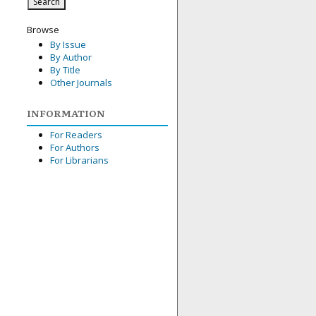
Browse
By Issue
By Author
By Title
Other Journals
INFORMATION
For Readers
For Authors
For Librarians