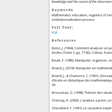
knowledge and the course of the classroom 
Keywords
Mathematics education, registers of semi
institutionnalisation process
Full Text:
PDF
References
Bolon, J. (1994). Comment analyser un 
écoles (Tome 3, pp. 77-82). Colmar, Fra
Boule, F. (1985). Manipuler, organiser,
Briand, J. (2019). Manipuler en mathémati
Briand, J., & Chamorro, C. (1991). Glos
d’école en didactique des mathématiques
VII.
Brousseau, G. (1998). Théorie des situ
Charnay, R. (2003). L'analyse a priori, un
Chevallard, Y. (1991). Le caractère expér