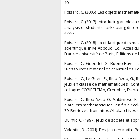
40.
Poisard, C. (2005). Les objets mathématiq
Poisard, C. (2017). Introducing an old c
analysis of students' tasks using differ
47-67.
Poisard, C. (2018). La didactique des m
scientifique. In M. Abboud (Ed.), Actes
France: Université de Paris, Éditions de 
Poisard, C., Gueudet, G., Bueno-Ravel, L
: Ressources matérielles et virtuelles. L
Poisard, C., Le Guen, P., Riou-Azou, G., Ro
jeux en classe de mathématiques : Contra
colloque COPIRELEM », Grenoble, France
Poisard, C., Riou-Azou, G., Valdivieso, F
d'ateliers mathématiques : en fin d'éc
79. Retrieved from https://hal.archives
Quintic, C. (1997). Jeux de société et a
Valentin, D. (2001). Des jeux en math : P