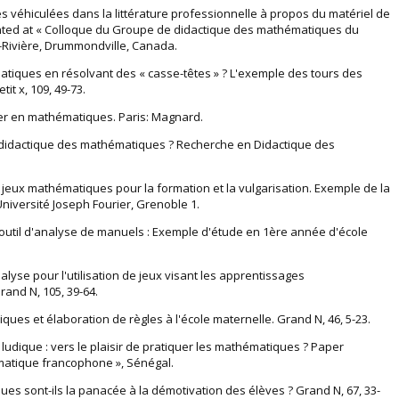
́es véhiculées dans la littérature professionnelle à propos du matériel de
nted at « Colloque du Groupe de didactique des mathématiques du
-Rivière, Drummondville, Canada.
atiques en résolvant des « casse-têtes » ? L'exemple des tours des
it x, 109, 49-73.
ter en mathématiques. Paris: Magnard.
 en didactique des mathématiques ? Recherche en Didactique des
t jeux mathématiques pour la formation et la vulgarisation. Exemple de la
niversité Joseph Fourier, Grenoble 1.
un outil d'analyse de manuels : Exemple d'étude en 1ère année d'école
analyse pour l'utilisation de jeux visant les apprentissages
and N, 105, 39-64.
ériques et élaboration de règles à l'école maternelle. Grand N, 46, 5-23.
e ludique : vers le plaisir de pratiquer les mathématiques ? Paper
atique francophone », Sénégal.
iques sont-ils la panacée à la démotivation des élèves ? Grand N, 67, 33-