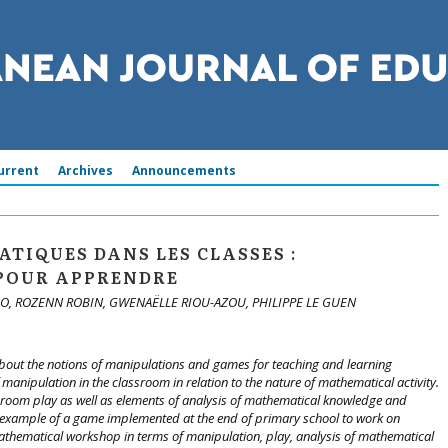
urrent
Archives
Announcements
TIQUES DANS LES CLASSES :
 POUR APPRENDRE
SO, ROZENN ROBIN, GWENAËLLE RIOU-AZOU, PHILIPPE LE GUEN
bout the notions of manipulations and games for teaching and learning
 manipulation in the classroom in relation to the nature of mathematical activity.
ssroom play as well as elements of analysis of mathematical knowledge and
 example of a game implemented at the end of primary school to work on
mathematical workshop in terms of manipulation, play, analysis of mathematical