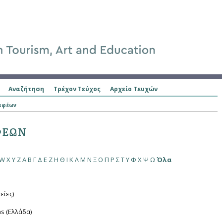
Αναζήτηση
Τρέχον Τεύχος
Αρχείο Τευχών
ραφέων
ΦΈΩΝ
W
X
Y
Z
Α
Β
Γ
Δ
Ε
Ζ
Η
Θ
Ι
Κ
Λ
Μ
Ν
Ξ
Ο
Π
Ρ
Σ
Τ
Υ
Φ
Χ
Ψ
Ω
Όλα
είες)
as (Ελλάδα)