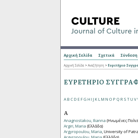
Αρχική Σελίδα
Σχετικά
Σύνδεση
Αρχική Σελίδα
>
Αναζήτηση
>
Ευρετήριο Συγγ
ΕΥΡΕΤΉΡΙΟ ΣΥΓΓΡΑ
A
B
C
D
E
F
G
H
I
J
K
L
M
N
O
P
Q
R
S
T
U
V
A
Anagnostakou, Ilianna
(Ηνωμένες Πολιτ
Argiri, Maria
(Ελλάδα)
Argyropoulou, Maria
, University of Patr
Argyropoulou, Maria
(Ελλάδα)