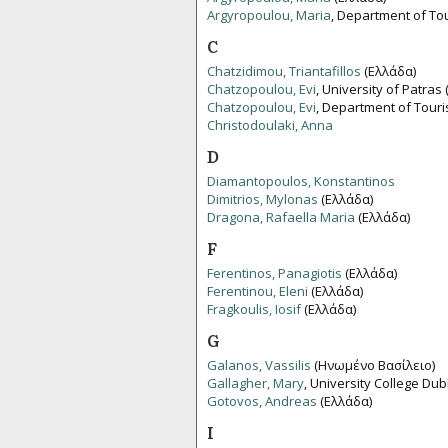
Argyropoulou, Maria
, Department of To
C
Chatzidimou, Triantafillos
(Ελλάδα)
Chatzopoulou, Evi
, University of Patras
Chatzopoulou, Evi
, Department of Tour
Christodoulaki, Anna
D
Diamantopoulos, Konstantinos
Dimitrios, Mylonas
(Ελλάδα)
Dragona, Rafaella Maria
(Ελλάδα)
F
Ferentinos, Panagiotis
(Ελλάδα)
Ferentinou, Eleni
(Ελλάδα)
Fragkoulis, Iosif
(Ελλάδα)
G
Galanos, Vassilis
(Ηνωμένο Βασίλειο)
Gallagher, Mary
, University College Dub
Gotovos, Andreas
(Ελλάδα)
I